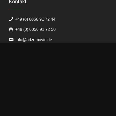
Kontakt
+49 (0) 6056 91 72 44
+49 (0) 6056 91 72 50
info@adzemovic.de
Unsere Leistungen
Malerarbeiten
Putzarbeiten
Farbgestaltung
Bodenbeläge
Trockenbau
Vollwärmeschutz